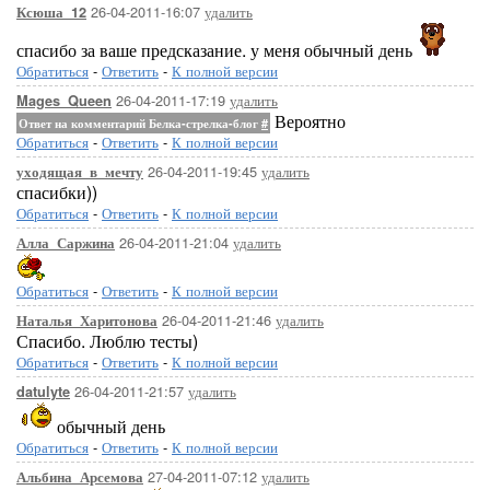
26-04-2011-16:07
удалить
Ксюша_12
спасибо за ваше предсказание. у меня обычный день
Обратиться
-
Ответить
-
К полной версии
26-04-2011-17:19
удалить
Mages_Queen
Вероятно
Ответ на комментарий Белка-стрелка-блог
#
Обратиться
-
Ответить
-
К полной версии
26-04-2011-19:45
удалить
уходящая_в_мечту
спасибки))
Обратиться
-
Ответить
-
К полной версии
26-04-2011-21:04
удалить
Алла_Саржина
Обратиться
-
Ответить
-
К полной версии
26-04-2011-21:46
удалить
Наталья_Харитонова
Спасибо. Люблю тесты)
Обратиться
-
Ответить
-
К полной версии
26-04-2011-21:57
удалить
datulyte
обычный день
Обратиться
-
Ответить
-
К полной версии
27-04-2011-07:12
удалить
Альбина_Арсемова