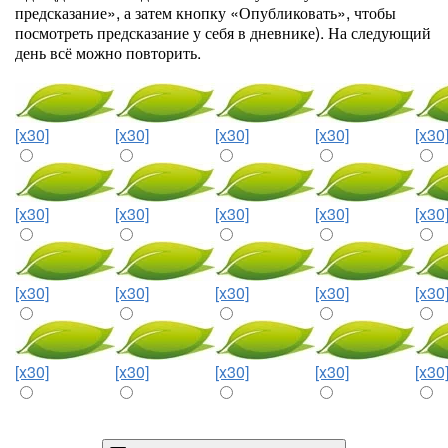
предсказание», а затем кнопку «Опубликовать», чтобы
посмотреть предсказание у себя в дневнике). На следующий
день всё можно повторить.
[x30]
[x30]
[x30]
[x30]
[x30
[x30]
[x30]
[x30]
[x30]
[x30
[x30]
[x30]
[x30]
[x30]
[x30
[x30]
[x30]
[x30]
[x30]
[x30