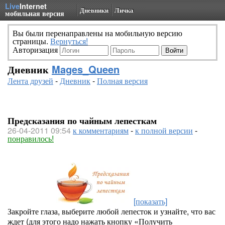
Live
Internet
Дневники
Личка
мобильная версия
Вы были перенаправлены на мобильную версию
страницы.
Вернуться!
Авторизация
Дневник
Mages_Queen
Лента друзей
-
Дневник
-
Полная версия
Предсказания по чайным лепесткам
26-04-2011 09:54
к комментариям
-
к полной версии
-
понравилось!
[показать]
Закройте глаза, выберите любой лепесток и узнайте, что вас
ждет (для этого надо нажать кнопку «Получить