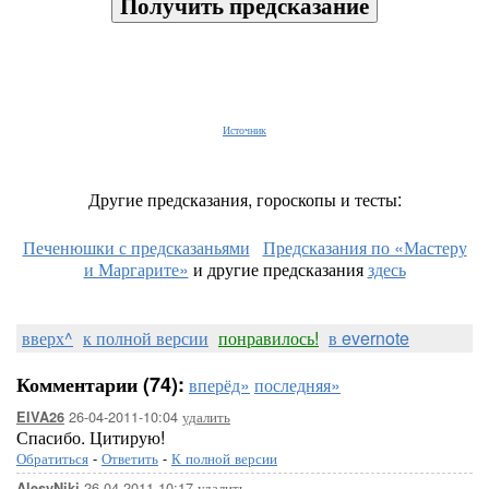
Получить предсказание
Источник
Другие предсказания, гороскопы и тесты:
Печенюшки с предсказаньями
Предсказания по «Мастеру
и Маргарите»
и другие предсказания
здесь
вверх^
к полной версии
понравилось!
в evernote
Комментарии (74):
вперёд»
последняя»
26-04-2011-10:04
удалить
EIVA26
Спасибо. Цитирую!
Обратиться
-
Ответить
-
К полной версии
26-04-2011-10:17
удалить
AlesyNiki