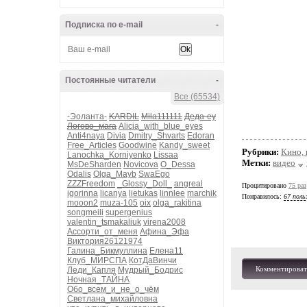
Подписка по e-mail
-
Постоянные читатели
-
Все (65534)
-Эоланта-
KARDIL
Mila111111
Деда-еу
Логово_мага
Alicia_with_blue_eyes
Anti4naya
Divia
Dmitry_Shvarts
Edoran
Free_Articles
Goodwine
Kandy_sweet
Рубрики:
Кино, 
Lanochka_Korniyenko
Lissaa
Метки:
видео
MsDeSharden
Novicova
O_Dessa
Odalis
Olga_Mayb
SwaEgo
ZZZFreedom
_Glossy_Doll_
angreal
Процитировано
75 раз
igorinna
licanya
lietukas
linnlee
marchik
Понравилось:
67 поль
mooon2
muza-105
oix
olga_rakitina
songmeili
supergenius
valentin_tsmakaliuk
virena2008
Ассорти_от_меня
Афина_Эфа
Виктория26121974
Галина_Бикмуллина
Елена11
Клуб_МИРСПА
КотДаВинчи
Комментироват
Леди_Капля
Мудрый_Бодрис
Ночная_ТАЙНА
Обо_всем_и_не_о_чём
Светлана_михайловна