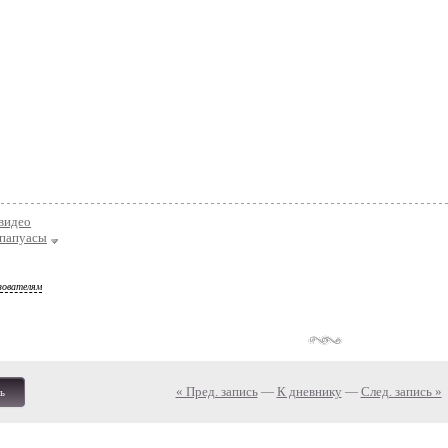
видео
папуасы
зователям
« Пред. запись
—
К дневнику
—
След. запись »
ь