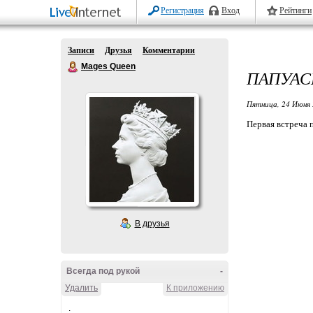
Регистрация
Вход
Рейтинги
Записи
Друзья
Комментарии
Mages Queen
ПАПУАС
Пятница, 24 Июня 
Первая встреча 
В друзья
Всегда под рукой
-
Удалить
К приложению
.