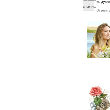
ты дурак
Ответит