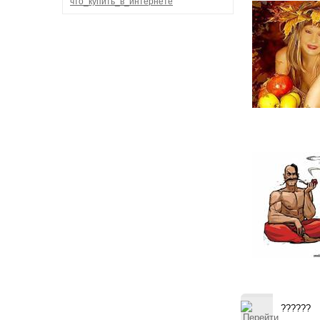
что_купить_в_интернете
??????