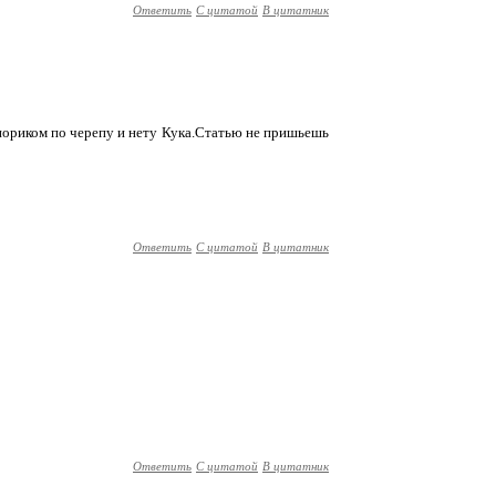
Ответить
С цитатой
В цитатник
опориком по черепу и нету Кука.Статью не пришьешь
Ответить
С цитатой
В цитатник
Ответить
С цитатой
В цитатник