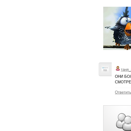
таня_
ОНИ БО
СМОТРЕ
Ответит