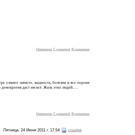
Ответить
С цитатой
В цитатник
рь узнают зависть, жадность, болезни и все пороки
 демократия даст им всё. Жаль этих людей......
Ответить
С цитатой
В цитатник
Пятница, 24 Июня 2011 г. 17:54
ссылка