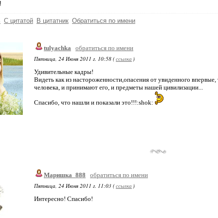
!
ь
С цитатой
В цитатник
Обратиться по имени
tulyachka
обратиться по имени
Пятница, 24 Июня 2011 г. 10:58 (
ссылка
)
Удивительные кадры!
Видеть как из настороженности,опасения от увиденного впервые,
человека, и принимают его, и предметы нашей цивилизации...
Спасибо, что нашли и показали это!!!:shok:
Маришка_888
обратиться по имени
Пятница, 24 Июня 2011 г. 11:03 (
ссылка
)
Интересно! Спасибо!