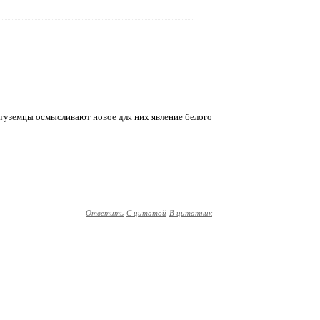
 туземцы осмысливают новое для них явление белого
Ответить
С цитатой
В цитатник