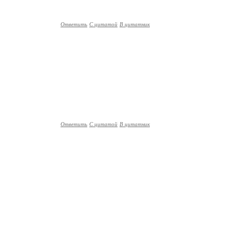
Ответить
С цитатой
В цитатник
Ответить
С цитатой
В цитатник