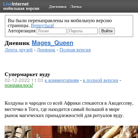
Live
Internet
Дневники
Личка
мобильная версия
Вы были перенаправлены на мобильную версию
страницы.
Вернуться!
Авторизация
Дневник
Mages_Queen
Лента друзей
-
Дневник
-
Полная версия
Супермаркет вуду
02-12-2022 11:03
к комментариям
-
к полной версии
-
понравилось!
Колдуны и чародеи со всей Африки стекаются в Акодессеву,
местечко в Того, где находится самый большой в мире
рынок магических принадлежностей для ритуалов вуду.