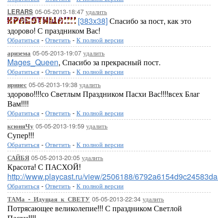
05-05-2013-18:47
удалить
LERARS
[383x38]
Спасибо за пост, как это
здорово! С праздником Вас!
Обратиться
-
Ответить
-
К полной версии
05-05-2013-19:07
удалить
аризема
Mages_Queen
, Спасибо за прекрасный пост.
Обратиться
-
Ответить
-
К полной версии
05-05-2013-19:38
удалить
иринес
здорово!!!!со Светлым Праздником Пасхи Вас!!!!всех Благ
Вам!!!!
Обратиться
-
Ответить
-
К полной версии
05-05-2013-19:59
удалить
ксюняЧу
Супер!!!
Обратиться
-
Ответить
-
К полной версии
05-05-2013-20:05
удалить
САЙБЯ
Красота! С ПАСХОЙ!
http://www.playcast.ru/view/2506188/6792a6154d9c24583
Обратиться
-
Ответить
-
К полной версии
05-05-2013-22:34
удалить
ТАМа_-_Идущая_к_СВЕТУ
Потрясающее великолепие!!! С праздником Светлой
Пасхи!!!!