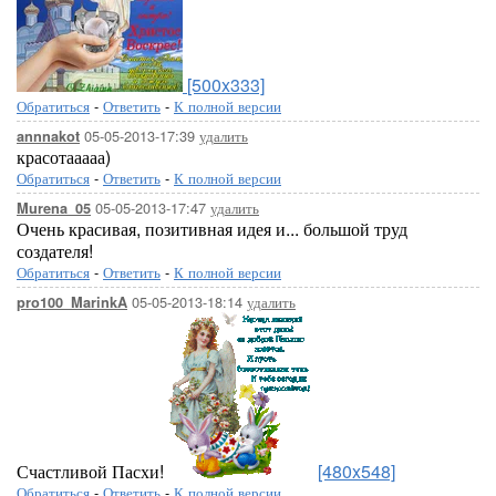
[500x333]
Обратиться
-
Ответить
-
К полной версии
05-05-2013-17:39
удалить
annnakot
красотааааа)
Обратиться
-
Ответить
-
К полной версии
05-05-2013-17:47
удалить
Murena_05
Очень красивая, позитивная идея и... большой труд
создателя!
Обратиться
-
Ответить
-
К полной версии
05-05-2013-18:14
удалить
pro100_MarinkA
Счастливой Пасхи!
[480x548]
Обратиться
-
Ответить
-
К полной версии