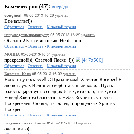
Комментарии (47):
вперёд»
05-05-2013-16:29
удалить
songmeili
Впечатляет!))
Обратиться
-
Ответить
-
К полной версии
05-05-2013-16:29
удалить
невритедетямпрокапусту
Обалдеть! Красиво-то как! Необычно...
Обратиться
-
Ответить
-
К полной версии
05-05-2013-16:31
удалить
МОННА
прекрасно!!!))) Светлой Пасхи!!!)))
[417x500]
Обратиться
-
Ответить
-
К полной версии
05-05-2013-16:32
удалить
Капочка_Капа
Воистину воскресе!! С Праздником!! Христос Воскрес! В
любви лучах Исчезнет скорби мрачный холод, Пусть
радость царствует в сердцах И тех, кто стар, и тех, кто
молод! Заветом благостных Небес Звучит нам песня
Воскресенья, Любви, и счастья, и прощенья,- Христос
Воскрес!
Обратиться
-
Ответить
-
К полной версии
05-05-2013-16:33
удалить
ладушка_птаха_божия
очень мило)