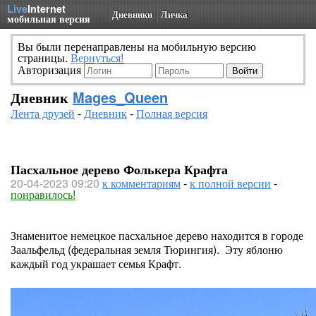
Live
Internet
Дневники
Личка
мобильная версия
Вы были перенаправлены на мобильную версию
страницы.
Вернуться!
Авторизация
Дневник
Mages_Queen
Лента друзей
-
Дневник
-
Полная версия
Пасхальное дерево Фолькера Крафта
20-04-2023 09:20
к комментариям
-
к полной версии
-
понравилось!
Знаменитое немецкое пасхальное дерево находится в городе
Заальфельд (федеральная земля Тюрингия). Эту яблоню
каждый год украшает семья Крафт.