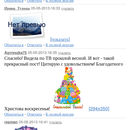
Обратиться
-
Ответить
-
К полной версии
05-05-2013-16:33
удалить
Ирина_Турова
[показать]
Обратиться
-
Ответить
-
К полной версии
05-05-2013-16:35
удалить
Agnieszka75
Спасибо! Видела по ТВ прошлой весной. И вот - такой
прекрасный пост! Цитирую с удовольствием! Благодатного
Христова воскресенья!
[294x350]
Обратиться
-
Ответить
-
К полной версии
05-05-2013-16:41
удалить
repman