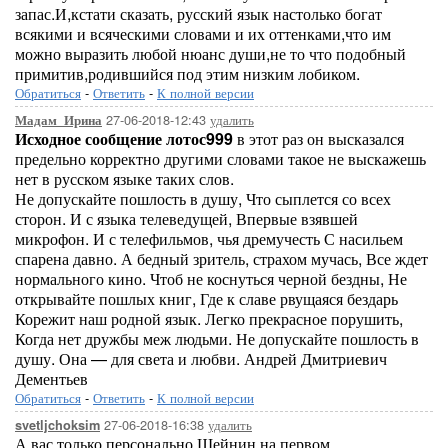
запас.И,кстати сказать, русский язык настолько богат
всякими и всяческими словами и их оттенками,что им
можно выразить любой нюанс души,не то что подобный
примитив,родившийся под этим низким лобиком.
Обратиться
-
Ответить
-
К полной версии
27-06-2018-12:43
удалить
Мадам_Ирина
Исходное сообщение лотос999
в этот раз он высказался
предельно корректно другими словами такое не выскажешь
нет в русском языке таких слов.
Не допускайте пошлость в душу, Что сыплется со всех
сторон. И с языка телеведущей, Впервые взявшей
микрофон. И с телефильмов, чья дремучесть С насильем
спарена давно. А бедный зритель, страхом мучась, Все ждет
нормального кино. Чтоб не коснуться черной бездны, Не
открывайте пошлых книг, Где к славе рвущаяся бездарь
Корежит наш родной язык. Легко прекрасное порушить,
Когда нет дружбы меж людьми. Не допускайте пошлость в
душу. Она — для света и любви. Андрей Дмитриевич
Дементьев
Обратиться
-
Ответить
-
К полной версии
27-06-2018-16:38
удалить
svetljchoksim
А вас только персонально Шейнин на первом