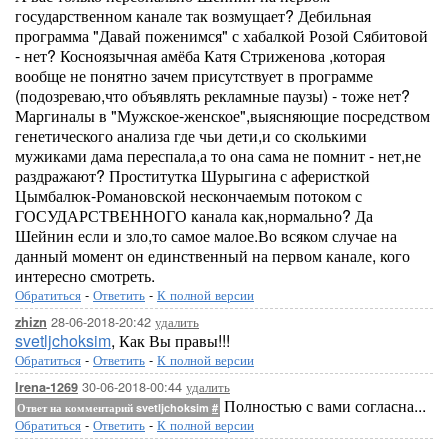
государственном канале так возмущает? Дебильная
программа "Давай поженимся" с хабалкой Розой Сябитовой
- нет? Косноязычная амёба Катя Стриженова ,которая
вообще не понятно зачем присутствует в программе
(подозреваю,что объявлять рекламные паузы) - тоже нет?
Маргиналы в "Мужское-женское",выясняющие посредством
генетического анализа где чьи дети,и со сколькими
мужиками дама переспала,а то она сама не помнит - нет,не
раздражают? Проститутка Шурыгина с аферисткой
Цымбалюк-Романовской нескончаемым потоком с
ГОСУДАРСТВЕННОГО канала как,нормально? Да
Шейнин если и зло,то самое малое.Во всяком случае на
данный момент он единственный на первом канале, кого
интересно смотреть.
Обратиться
-
Ответить
-
К полной версии
28-06-2018-20:42
удалить
zhizn
svetljchoksim
, Как Вы правы!!!
Обратиться
-
Ответить
-
К полной версии
30-06-2018-00:44
удалить
Irena-1269
Полностью с вами согласна...
Ответ на комментарий svetljchoksim
#
Обратиться
-
Ответить
-
К полной версии