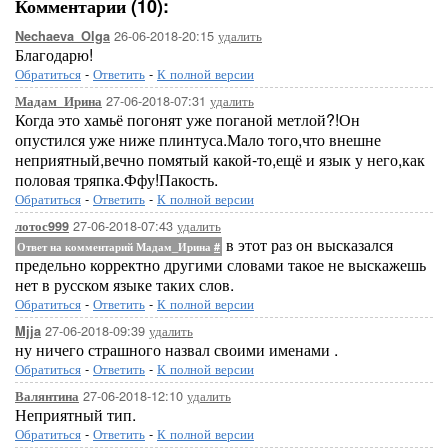
Комментарии (10):
26-06-2018-20:15
удалить
Nechaeva_Olga
Благодарю!
Обратиться
-
Ответить
-
К полной версии
27-06-2018-07:31
удалить
Мадам_Ирина
Когда это хамьё погонят уже поганой метлой?!Он
опустился уже ниже плинтуса.Мало того,что внешне
неприятный,вечно помятый какой-то,ещё и язык у него,как
половая тряпка.Ффу!Пакость.
Обратиться
-
Ответить
-
К полной версии
27-06-2018-07:43
удалить
лотос999
в этот раз он высказался
Ответ на комментарий Мадам_Ирина
#
предельно корректно другими словами такое не выскажешь
нет в русском языке таких слов.
Обратиться
-
Ответить
-
К полной версии
27-06-2018-09:39
удалить
Mjja
ну ничего страшного назвал своими именами .
Обратиться
-
Ответить
-
К полной версии
27-06-2018-12:10
удалить
Валянтина
Неприятный тип.
Обратиться
-
Ответить
-
К полной версии