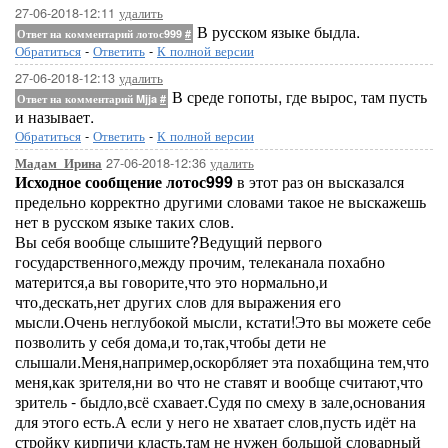
27-06-2018-12:11
удалить
В русском языке быдла.
Ответ на комментарий лотос999
#
Обратиться
-
Ответить
-
К полной версии
27-06-2018-12:13
удалить
В среде гопоты, где вырос, там пусть
Ответ на комментарий Mjja
#
и называет.
Обратиться
-
Ответить
-
К полной версии
27-06-2018-12:36
удалить
Мадам_Ирина
Исходное сообщение лотос999
в этот раз он высказался
предельно корректно другими словами такое не выскажешь
нет в русском языке таких слов.
Вы себя вообще слышите?Ведущий первого
государственного,между прочим, телеканала похабно
матерится,а вы говорите,что это нормально,и
что,дескать,нет других слов для выражения его
мысли.Очень неглубокой мысли, кстати!Это вы можете себе
позволить у себя дома,и то,так,чтобы дети не
слышали.Меня,например,оскорбляет эта похабщина тем,что
меня,как зрителя,ни во что не ставят и вообще считают,что
зритель - быдло,всё схавает.Судя по смеху в зале,основания
для этого есть.А если у него не хватает слов,пусть идёт на
стройку кирпичи класть,там не нужен большой словарный