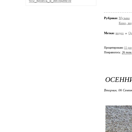
что_купить_в_интернете
Рубрики:
Музыка
Кино, ви
Метки:
видео
Qu
Процитировано
15 раз
Понравилось:
26 поль
ОСЕНН
Вторник, 06 Сентя