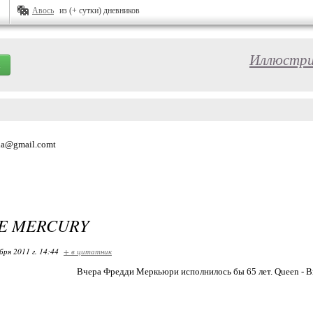
Авось
из (+ сутки) дневников
Иллюстрир
ia@gmail.comt
E MERCURY
бря 2011 г. 14:44
+ в цитатник
Вчера Фредди Меркьюри исполнилось бы 65 лет. Queen - Br