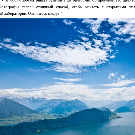
, - то любил просматривать семейные фотоальбомы. Со временем это дало м
Фотография теперь отличный способ, чтобы мечтать с открытыми гла
ой лаборатории. Оглянитесь вокруг!"