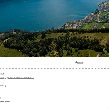
Далее
фии
вия, достопримечательности
рки
з
зователям