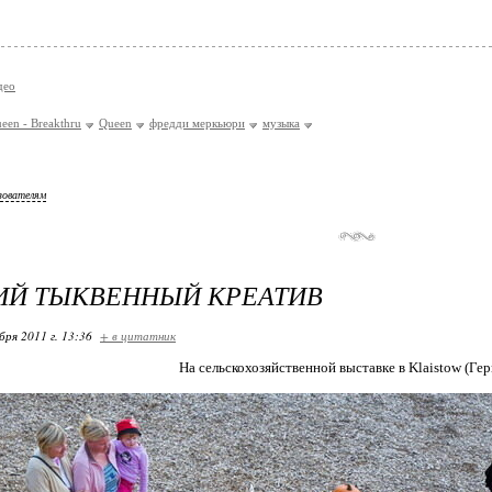
део
een - Breakthru
Queen
фредди меркьюри
музыка
зователям
ИЙ ТЫКВЕННЫЙ КРЕАТИВ
бря 2011 г. 13:36
+ в цитатник
На сельскохозяйственной выставке в Klaistow (Гер