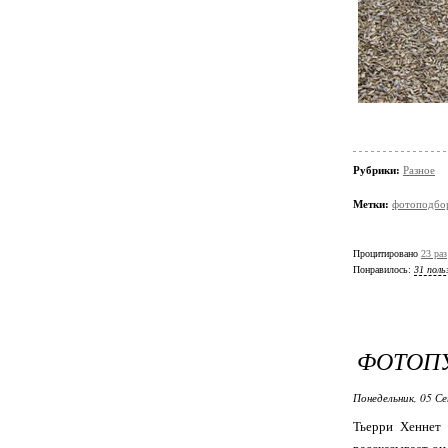
Рубрики:
Разное
Метки:
фотоподбо
Процитировано
23 раз
Понравилось:
31 поль
ФОТОПУ
Понедельник, 05 Се
Тьерри Хеннет 