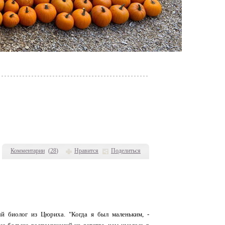
Комментарии
(
28
)
Нравится
Поделиться
ый биолог из Цюриха. "Когда я был маленьким, -