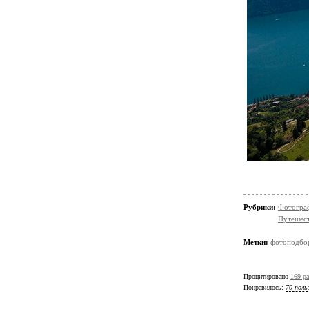
Рубрики:
Фотогра
Путешест
Метки:
фотоподбо
Процитировано
169 ра
Понравилось:
70 поль