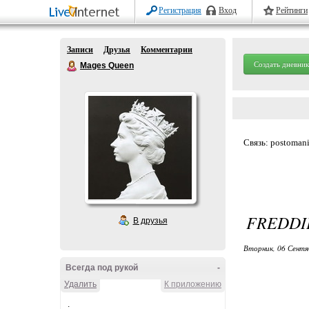
Регистрация
Вход
Рейтинги
Записи
Друзья
Комментарии
Создать дневник
Mages Queen
Связь:
postoman
FREDDI
В друзья
Вторник, 06 Сентя
Всегда под рукой
-
Удалить
К приложению
.