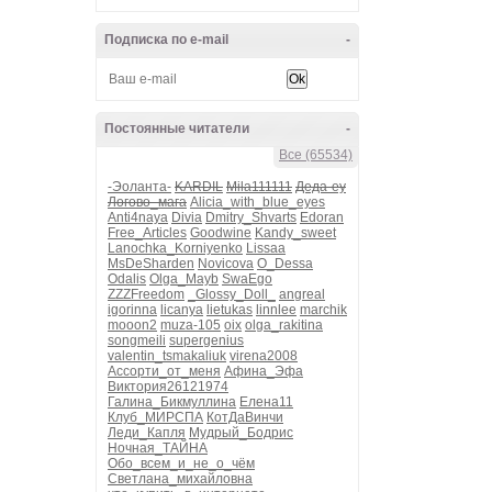
Подписка по e-mail
-
Постоянные читатели
-
Все (65534)
-Эоланта-
KARDIL
Mila111111
Деда-еу
Логово_мага
Alicia_with_blue_eyes
Anti4naya
Divia
Dmitry_Shvarts
Edoran
Free_Articles
Goodwine
Kandy_sweet
Lanochka_Korniyenko
Lissaa
MsDeSharden
Novicova
O_Dessa
Odalis
Olga_Mayb
SwaEgo
ZZZFreedom
_Glossy_Doll_
angreal
igorinna
licanya
lietukas
linnlee
marchik
mooon2
muza-105
oix
olga_rakitina
songmeili
supergenius
valentin_tsmakaliuk
virena2008
Ассорти_от_меня
Афина_Эфа
Виктория26121974
Галина_Бикмуллина
Елена11
Клуб_МИРСПА
КотДаВинчи
Леди_Капля
Мудрый_Бодрис
Ночная_ТАЙНА
Обо_всем_и_не_о_чём
Светлана_михайловна