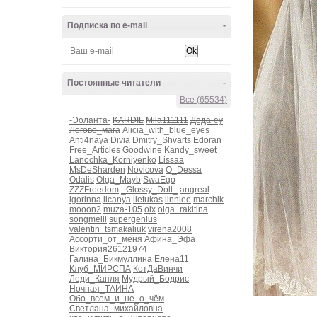
Подписка по e-mail
-
Постоянные читатели
-
Все (65534)
-Эоланта-
KARDIL
Mila111111
Деда-еу
Логово_мага
Alicia_with_blue_eyes
Anti4naya
Divia
Dmitry_Shvarts
Edoran
Free_Articles
Goodwine
Kandy_sweet
Lanochka_Korniyenko
Lissaa
MsDeSharden
Novicova
O_Dessa
Odalis
Olga_Mayb
SwaEgo
ZZZFreedom
_Glossy_Doll_
angreal
igorinna
licanya
lietukas
linnlee
marchik
mooon2
muza-105
oix
olga_rakitina
songmeili
supergenius
valentin_tsmakaliuk
virena2008
Ассорти_от_меня
Афина_Эфа
Виктория26121974
Галина_Бикмуллина
Елена11
Клуб_МИРСПА
КотДаВинчи
Леди_Капля
Мудрый_Бодрис
Ночная_ТАЙНА
Обо_всем_и_не_о_чём
Светлана_михайловна