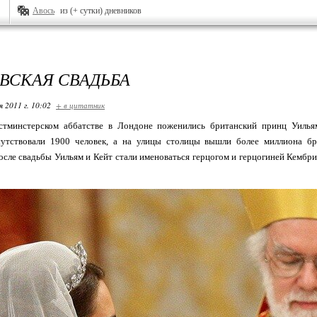
Авось
из (+ сутки) дневников
ВСКАЯ СВАДЬБА
я 2011 г. 10:02
+ в цитатник
стминстерском аббатстве в Лондоне поженились британский принц Уилья
утствовали 1900 человек, а на улицы столицы вышли более миллиона бр
сле свадьбы Уильям и Кейт стали именоваться герцогом и герцогиней Кембри