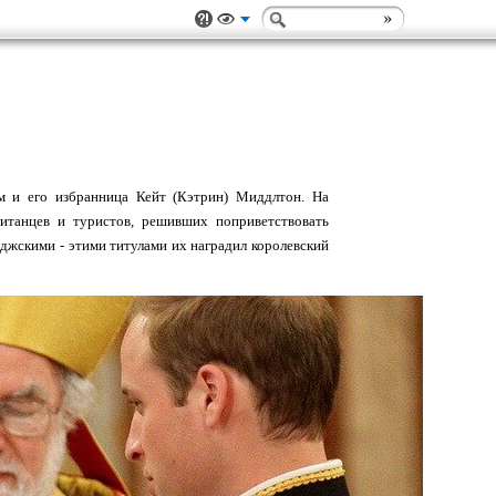
м и его избранница Кейт (Кэтрин) Миддлтон. На
итанцев и туристов, решивших поприветствовать
джскими - этими титулами их наградил королевский