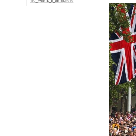
что_купить_в_интернете