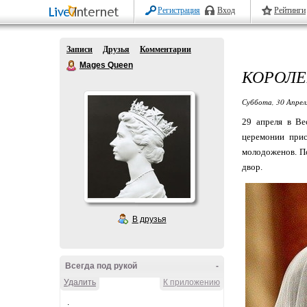
Регистрация
Вход
Рейтинги
Записи
Друзья
Комментарии
Mages Queen
КОРОЛЕ
Суббота, 30 Апрел
29 апреля в Ве
церемонии прис
молодоженов. По
двор.
В друзья
Всегда под рукой
-
Удалить
К приложению
.