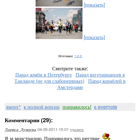
[показать]
[показать]
Источники:
1
,
2
,
3
Смотрите также:
Парад зомби в Петербурге
Парад вегетарианцев в
Таиланде (не для слабонервных)
Парад кораблей в
Амстердаме
вверх^
к полной версии
понравилось!
в evernote
Комментарии (29):
04-05-2011-15:01
удалить
Лариса_Дунаева
Я за монстрацию. Понравилось это шествие.