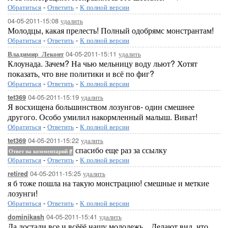
Обратиться
-
Ответить
-
К полной версии
04-05-2011-15:08
удалить
Молодцы, какая прелесть! Полный одобрямс монстрантам!
Обратиться
-
Ответить
-
К полной версии
04-05-2011-15:11
удалить
Владимир_Леконт
Клоунада. Зачем? На чью мельницу воду льют? Хотят
показать, что вне политики и всё по фиг?
Обратиться
-
Ответить
-
К полной версии
04-05-2011-15:19
удалить
tet369
Я восхищена большинством лозунгов- один смешнее
другого. Особо умилил накормленный малыш. Виват!
Обратиться
-
Ответить
-
К полной версии
04-05-2011-15:22
удалить
tet369
спасибо еще раз за ссылку
Ответ на комментарий
#
Обратиться
-
Ответить
-
К полной версии
04-05-2011-15:25
удалить
retired
я б тоже пошла на такую монстрацию! смешные и меткие
лозунги!
Обратиться
-
Ответить
-
К полной версии
04-05-2011-15:41
удалить
dominikash
Да достали все и всёёё нашу молодежь... Делают вид, что