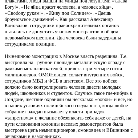
плакатами. Люди вышли на улицы под лозунгами «Слава
Богу!», «Не яйца красят человека, а человек яйца»,
«Свободу рукам!», «Живу под Солнцем», «Даешь
броуновское движение!». Как рассказал Александр
Коновалов, сотрудники правоохранительных органов
пытались не допустить участия монстрантов в общем
первомайском шествии. Два человека были задержаны
сотрудниками полиции.
Нынешнюю монстрацию в Москве власть разрешила. Т.е.
выстроила на Трубной площади металлическую ограду с
рамками металлоискателей, привезла три-четыре сотни
милиционеров, ОМОНовцев, солдат внутренних войск,
сотрудников МВД и ФСБ в штатском. Все это войско
должно было контролировать человек двести молодых
людей, школьников и студентов. Случись такое где-нибудь в
Лондоне, шествие охраняли бы несколько «бобби» и всё, но
в наших условиях полицейского государства, когда любое
собрание граждан вызывает у власти припадок
«запретизма» и желание обезопасить себя даже от детей, на
пути следования колонны веселых демонстрантов была
выстроена цепь немилиционеров, омоновцев и ВВшников с
овчарками в намордниках.