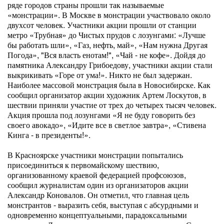
ряде городов страны прошли так называемые
«монстрации». В Москве в монстрации участвовало около
двухсот человек. Участники акции прошли от станции
метро «Трубная» до Чистых прудов с лозунгами: «Лучше
бы работать шли», «Газ, нефть, май», «Нам нужна Другая
Погода», "Вся власть енотам!", «Чай - не кофе». Дойдя до
памятника Александру Грибоедову, участники акции стали
выкрикивать «Горе от ума!». Никто не был задержан.
Наиболее массовой монстрация была в Новосибирске. Как
сообщил организатор акции художник Артем Лоскутов, в
шествии приняли участие от трех до четырех тысяч человек.
Акция прошла под лозунгами «Я не буду говорить без
своего авокадо», «Идите все в светлое завтра», «Стивена
Кинга - в президенты!».
В Красноярске участники монстрации попытались
присоединиться к первомайскому шествию,
организованному краевой федерацией профсоюзов,
сообщил журналистам один из организаторов акции
Александр Коновалов. Он отметил, что главная цель
монстрантов - выразить себя, выступая с абсурдными и
одновременно концептуальными, парадоксальными