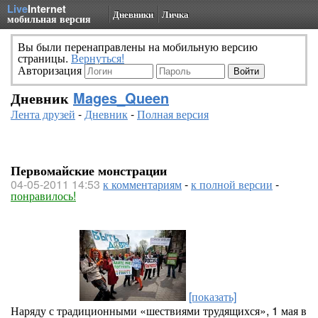
Live
Internet
Дневники
Личка
мобильная версия
Вы были перенаправлены на мобильную версию
страницы.
Вернуться!
Авторизация
Дневник
Mages_Queen
Лента друзей
-
Дневник
-
Полная версия
Первомайские монстрации
04-05-2011 14:53
к комментариям
-
к полной версии
-
понравилось!
[показать]
Наряду с традиционными «шествиями трудящихся», 1 мая в