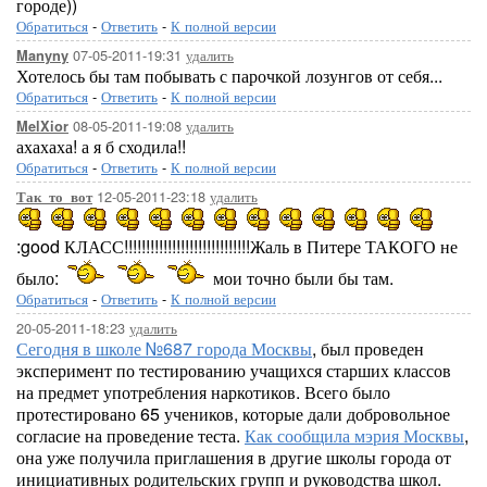
городе))
Обратиться
-
Ответить
-
К полной версии
07-05-2011-19:31
удалить
Manyny
Хотелось бы там побывать с парочкой лозунгов от себя...
Обратиться
-
Ответить
-
К полной версии
08-05-2011-19:08
удалить
MelXior
ахахаха! а я б сходила!!
Обратиться
-
Ответить
-
К полной версии
12-05-2011-23:18
удалить
Так_то_вот
:good КЛАСС!!!!!!!!!!!!!!!!!!!!!!!!!!!!!Жаль в Питере ТАКОГО не
было:
мои точно были бы там.
Обратиться
-
Ответить
-
К полной версии
20-05-2011-18:23
удалить
Сегодня в школе №687 города Москвы
, был проведен
эксперимент по тестированию учащихся старших классов
на предмет употребления наркотиков. Всего было
протестировано 65 учеников, которые дали добровольное
согласие на проведение теста.
Как сообщила мэрия Москвы
,
она уже получила приглашения в другие школы города от
инициативных родительских групп и руководства школ.