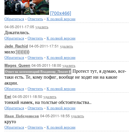
[700x466]
Обратиться
-
Ответить
-
К полной версии
04-05-2011-17:05
удалить
Докатились.
Обратиться
-
Ответить
-
К полной версии
04-05-2011-17:51
удалить
Jade_Rachid
мило:)))))))))
Обратиться
-
Ответить
-
К полной версии
04-05-2011-18:00
удалить
Mages_Queen
Протест тут, я думаю, все-
Ответ на комментарий Владимир_Леконт
#
таки есть. Те, кому пофиг, вообще не ходят ни на какие
акции.
Обратиться
-
Ответить
-
К полной версии
04-05-2011-18:50
удалить
Ewi
тонкий намек, на толстые обстоятельства..
Обратиться
-
Ответить
-
К полной версии
04-05-2011-18:55
удалить
Иван_Победоносов
круто
Обратиться
-
Ответить
-
К полной версии