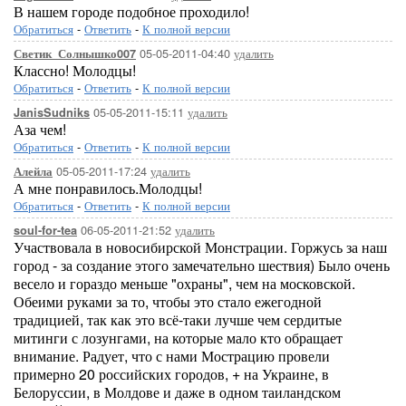
В нашем городе подобное проходило!
Обратиться
-
Ответить
-
К полной версии
05-05-2011-04:40
удалить
Светик_Солнышко007
Классно! Молодцы!
Обратиться
-
Ответить
-
К полной версии
05-05-2011-15:11
удалить
JanisSudniks
Аза чем!
Обратиться
-
Ответить
-
К полной версии
05-05-2011-17:24
удалить
Алейла
А мне понравилось.Молодцы!
Обратиться
-
Ответить
-
К полной версии
06-05-2011-21:52
удалить
soul-for-tea
Участвовала в новосибирской Монстрации. Горжусь за наш
город - за создание этого замечательно шествия) Было очень
весело и гораздо меньше "охраны", чем на московской.
Обеими руками за то, чтобы это стало ежегодной
традицией, так как это всё-таки лучше чем сердитые
митинги с лозунгами, на которые мало кто обращает
внимание. Радует, что с нами Мострацию провели
примерно 20 российских городов, + на Украине, в
Белоруссии, в Молдове и даже в одном таиландском