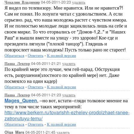
04-05-2011-20:23
удалить
Чекалин_Владимир
Я видел по телевизору. Мне нравится. Или не нравится?!
Сам не понял. Но лозунги читал с удовольствием. А если
серьезно. рад, что наша молодежь растет с чувством юмора.
И не полностью молодые люди зациклилась лишь на себе и
своем мирке. То что оторвались от "Домов-1,2.." и "Наших
Раш" и вышли вместе на улицу - это здорово! Кое-где и
президента лягнули ("плохой танцор"). Глядишь и
повзрослеет наша молодежь! Пусть только рано не стареет!
Обратиться
-
Ответить
-
К полной версии
04-05-2011-21:21
удалить
Паша_Лектор
По крайней мере это лучше, чем гей-парад. Обструкция
есть, разрушения(злостного по крайней мере) нет. Даже
посмеялсо на один кадер)
Обратиться
-
Ответить
-
К полной версии
04-05-2011-21:23
удалить
Паша_Лектор
Mages_Queen
, --но вот, кстати--гляди толковое мнение на
тему в том числе таких мероприятий:
http://www.berkem.ru/tovarishh-ezhelev-prodolzhaet-ranee-
zatronutuyu-temu/
Обратиться
-
Ответить
-
К полной версии
04-05-2011-21:45
удалить
Olga_Mars