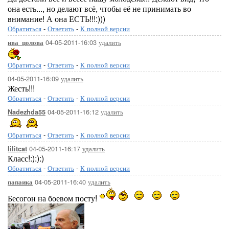
она есть..., но делают всё, чтобы её не принимать во
внимание! А она ЕСТЬ!!!:)))
Обратиться
-
Ответить
-
К полной версии
04-05-2011-16:03
удалить
ива_цолова
Обратиться
-
Ответить
-
К полной версии
04-05-2011-16:09
удалить
Жесть!!!
Обратиться
-
Ответить
-
К полной версии
04-05-2011-16:12
удалить
Nadezhda55
Обратиться
-
Ответить
-
К полной версии
04-05-2011-16:17
удалить
lilitcat
Класс!:):):)
Обратиться
-
Ответить
-
К полной версии
04-05-2011-16:40
удалить
папаика
Бесогон на боевом посту!