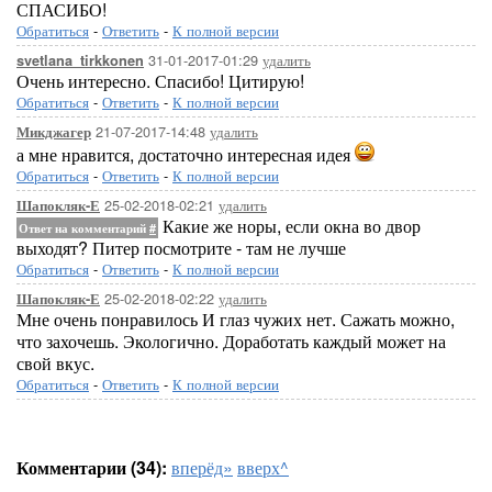
СПАСИБО!
Обратиться
-
Ответить
-
К полной версии
31-01-2017-01:29
удалить
svetlana_tirkkonen
Очень интересно. Спасибо! Цитирую!
Обратиться
-
Ответить
-
К полной версии
21-07-2017-14:48
удалить
Микджагер
а мне нравится, достаточно интересная идея
Обратиться
-
Ответить
-
К полной версии
25-02-2018-02:21
удалить
Шапокляк-Е
Какие же норы, если окна во двор
Ответ на комментарий
#
выходят? Питер посмотрите - там не лучше
Обратиться
-
Ответить
-
К полной версии
25-02-2018-02:22
удалить
Шапокляк-Е
Мне очень понравилось И глаз чужих нет. Сажать можно,
что захочешь. Экологично. Доработать каждый может на
свой вкус.
Обратиться
-
Ответить
-
К полной версии
Комментарии (34):
вперёд»
вверх^