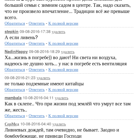
большой семьи с зимним садом в центре. Так, надо сказать,
что не произвело впечатление... Традиции всё же превыше
всего.
Обратиться
-
Ответить
-
К полной версии
09-08-2016-17:38
удалить
stepkin
А если ливень?
Обратиться
-
Ответить
-
К полной версии
09-08-2016-18:29
удалить
NadinHappy
Ха...жизнь в погребе)) во дают! Ни света ни воздуха,
надеюсь не душно хоть... у нас в погребе есть вентиляция
Обратиться
-
Ответить
-
К полной версии
09-08-2016-21:23
удалить
не только подземные имеют китайцы
Обратиться
-
Ответить
-
К полной версии
10-08-2016-04:11
удалить
mambala
Как в склепе.. Что при жизни под землёй что умрут все там
же, жесть..
Обратиться
-
Ответить
-
К полной версии
10-08-2016-04:40
удалить
СерМед
Ливневых дождей, там очевидно, не бывает. Заодно и
бомбоубежище, не приведи Господи