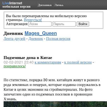
Live
Internet
Дневники
Личка
мобильная версия
Вы были перенаправлены на мобильную версию
страницы.
Вернуться!
Авторизация
Дневник
Mages_Queen
Лента друзей
-
Дневник
-
Полная версия
Подземные дома в Китае
02-02-2021 23:40
к комментариям
-
к полной версии
-
понравилось!
По статистике, порядка 30 млн. китайцев живут в разного
рода землянках и пещерах, которые издавна сооружались в
Китае в целях экономии на стройматериалах. На фото
запечатлен один из подземных поселков в провинции
Хэнань.