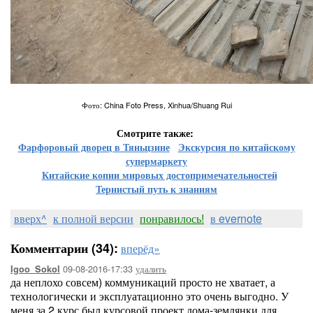
Фото: China Foto Press, Xinhua/Shuang Rui
Смотрите также:
Фарфоровый дворец в Тяньцзине
Экскурсия по китайскому
супермаркету
Китайские копии мировых достопримечательностей
Тернистый путь к знаниям
вверх^
к полной версии
понравилось!
в evernote
Комментарии (34):
вперёд»
09-08-2016-17:33
удалить
Igoo_Sokol
да неплохо совсем) коммуникаций просто не хватает, а
технологически и эксплуатационно это очень выгодно. У
меня за 2 курс был курсовой проект дома-землянки для