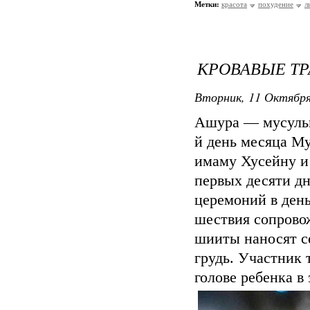
Метки:
красота
похудение
л
КРОВАВЫЕ Т
Вторник, 11 Октября
Ашура — мусульм
й день месяца М
имаму Хусейну и 
первых десяти д
церемоний в день
шествия сопрово
шииты наносят с
грудь. Участник 
голове ребенка в 