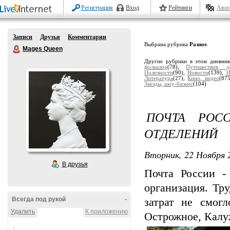
Регистрация
Вход
Рейтинги
Авос
Записи
Друзья
Комментарии
Выбрана рубрика
Разное
.
Mages Queen
Другие рубрики в этом дневни
фольклор
(78),
Путешествия, д
Полезности
(90),
Новости
(139),
Н
Литература
(27),
Кино, видео
(87
Звезды, шоу-бизнес
(104)
ПОЧТА РОС
ОТДЕЛЕНИЙ
Вторник, 22 Ноября 2
В друзья
Почта России -
организация. Тр
Всегда под рукой
-
затрат не смог
Удалить
К приложению
Острожное, Калу
.