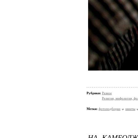
Рубрики:
Разное
Религия, мифология, фо
Метки:
фотоподборки
шииты
НА КАМБОД