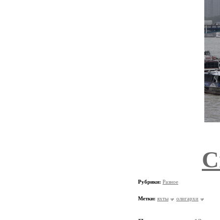
С
Рубрики:
Разное
Метки:
яхты
олигархи