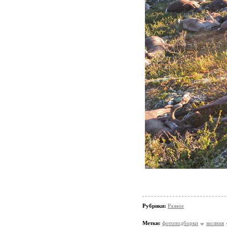
Рубрики:
Разное
Метки:
фотоподборки
молния