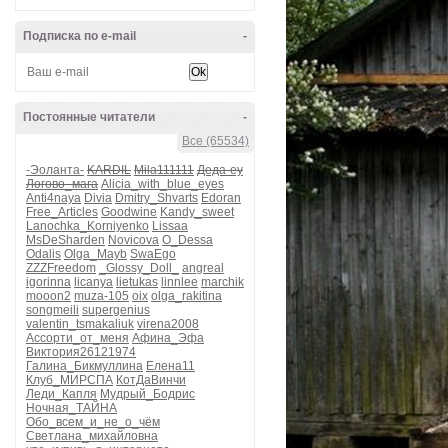
Подписка по e-mail
-
Постоянные читатели
-
Все (65534)
-Эоланта-
KARDIL
Mila111111
Деда-еу
Логово_мага
Alicia_with_blue_eyes
Anti4naya
Divia
Dmitry_Shvarts
Edoran
Free_Articles
Goodwine
Kandy_sweet
Lanochka_Korniyenko
Lissaa
MsDeSharden
Novicova
O_Dessa
Odalis
Olga_Mayb
SwaEgo
ZZZFreedom
_Glossy_Doll_
angreal
igorinna
licanya
lietukas
linnlee
marchik
mooon2
muza-105
oix
olga_rakitina
songmeili
supergenius
valentin_tsmakaliuk
virena2008
Ассорти_от_меня
Афина_Эфа
Виктория26121974
Галина_Бикмуллина
Елена11
Клуб_МИРСПА
КотДаВинчи
Леди_Капля
Мудрый_Бодрис
Ночная_ТАЙНА
Обо_всем_и_не_о_чём
Светлана_михайловна