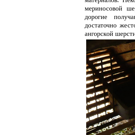
материалов. Нек
мериносовой ше
дорогие получ
достаточно жест
ангорской шерсти