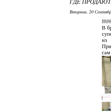
ГДЕ ПРОДАЮ
Вторник, 20 Сентябр
mag
В б
суп
из 
При
сам