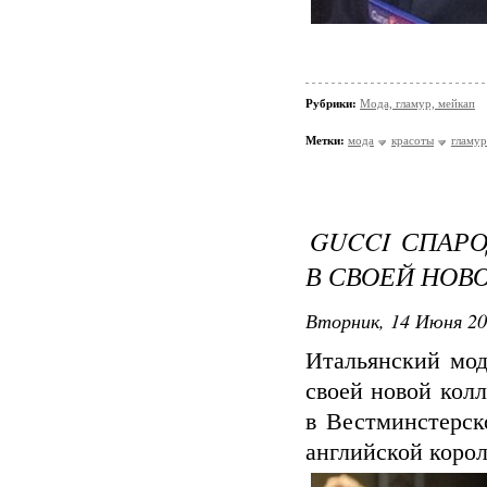
Рубрики:
Мода, гламур, мейкап
Метки:
мода
красоты
гламур
GUCCI СПАРО
В СВОЕЙ НОВ
Вторник, 14 Июня 20
Итальянский мод
своей новой кол
в Вестминстерск
английской корол