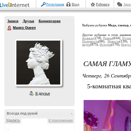
Регистрация
Вход
Рейтинги
Авос
Записи
Друзья
Комментарии
Выбрана рубрика
Мода, гламур,
Mages Queen
Другие рубрики в этом дневни
фольклор
(78),
Разное
(634),
Путеш
Полезности
(90),
Новости
(139),
видео
(875),
История
(170),
Искусс
САМАЯ ГЛАМ
Четверг, 26 Сентябр
5-комнатная кв
В друзья
Всегда под рукой
-
Удалить
К приложению
.