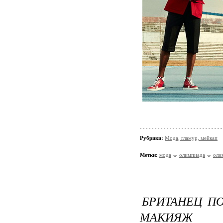
Рубрики:
Мода, гламур, мейкап
Метки:
мода
олимпиада
оли
БРИТАНЕЦ ПО
МАКИЯЖ