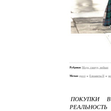
Рубрики:
Мода, гламур, мейкап
Метки:
gucci
Елизаветы II
м
ПОКУПКИ В
РЕАЛЬНОСТЬ