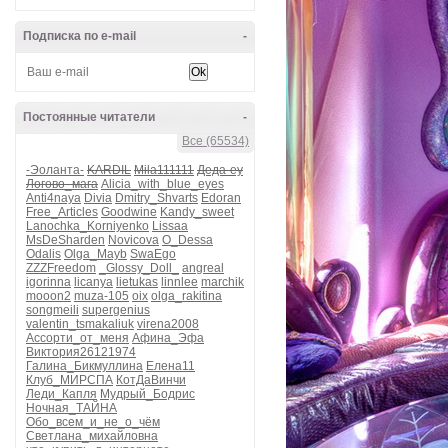
Подписка по e-mail
-
Постоянные читатели
-
Все (65534)
-Эоланта-
KARDIL
Mila111111
Деда-еу
Логово_мага
Alicia_with_blue_eyes
Anti4naya
Divia
Dmitry_Shvarts
Edoran
Free_Articles
Goodwine
Kandy_sweet
Lanochka_Korniyenko
Lissaa
MsDeSharden
Novicova
O_Dessa
Odalis
Olga_Mayb
SwaEgo
ZZZFreedom
_Glossy_Doll_
angreal
igorinna
licanya
lietukas
linnlee
marchik
mooon2
muza-105
oix
olga_rakitina
songmeili
supergenius
valentin_tsmakaliuk
virena2008
Ассорти_от_меня
Афина_Эфа
Виктория26121974
Галина_Бикмуллина
Елена11
Клуб_МИРСПА
КотДаВинчи
Леди_Капля
Мудрый_Бодрис
Ночная_ТАЙНА
Обо_всем_и_не_о_чём
Светлана_михайловна