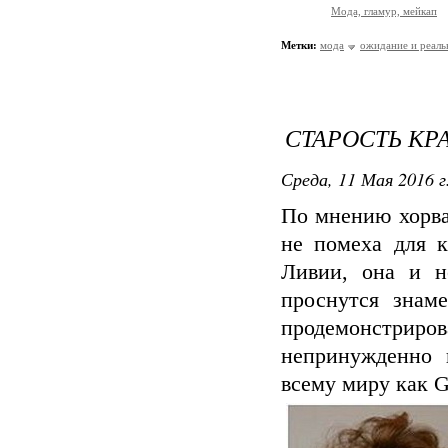
Мода, гламур, мейкап
Метки:
мода
ожидание и реаль
СТАРОСТЬ КР
Среда, 11 Мая 2016 г
По мнению хорват
не помеха для к
Ливии, она и н
проснутся знам
продемонстри
непринужденно 
всему миру как 