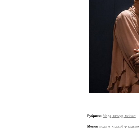
Рубрики:
Мода, гламур, мейкап
Метки:
мода
хиджаб
кадыро