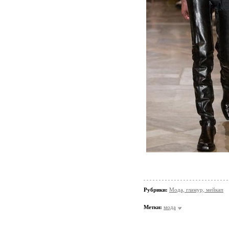
Рубрики:
Мода, гламур, мейкап
Метки:
мода