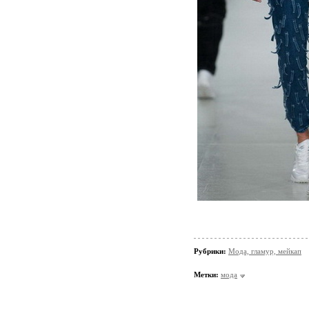
Рубрики:
Мода, гламур, мейкап
Метки:
мода