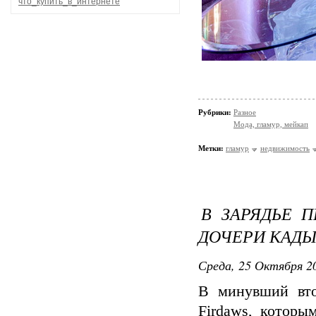
что_купить_в_интернете
Рубрики:
Разное
Мода, гламур, мейкап
Метки:
гламур
недвижимость
В ЗАРЯДЬЕ 
ДОЧЕРИ КАД
Среда, 25 Октября 20
В минувший вто
Firdaws, которы