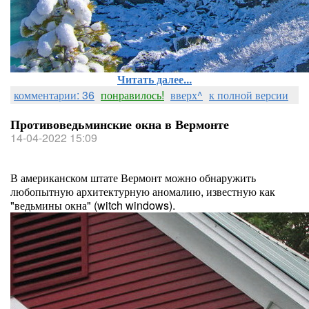
Читать далее...
комментарии: 36
понравилось!
вверх^
к полной версии
Противоведьминские окна в Вермонте
14-04-2022 15:09
В американском штате Вермонт можно обнаружить
любопытную архитектурную аномалию, известную как
"ведьмины окна" (witch windows).