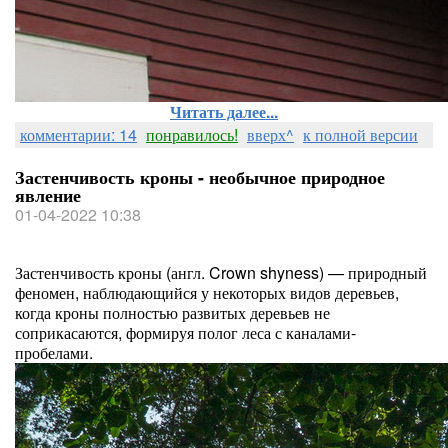
Читать далее...
комментарии: 14
понравилось!
вверх^
к полной версии
Застенчивость кроны - необычное природное
явление
01-04-2022 10:38
Застенчивость кроны (англ. Crown shyness) — природный
феномен, наблюдающийся у некоторых видов деревьев,
когда кроны полностью развитых деревьев не
соприкасаются, формируя полог леса с каналами-
пробелами.