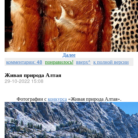
Далее
комментарии: 48
понравилось!
вверх^
к полной версии
Живая природа Алтая
29-10-2022 15:08
Фотографии с
конкурса
«Живая природа Алтая».