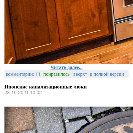
Читать далее...
комментарии: 11
понравилось!
вверх^
к полной версии
Японские канализационные люки
28-10-2021 10:02