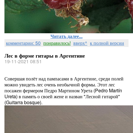
Читать далее...
комментарии: 50
понравилось!
вверх^
к полной версии
Лес в форме гитары в Аргентине
19-11-2021 08:51
Совершая полёт над пампасами в Аргентине, среди полей
можно увидеть лес очень необычной формы. Этот лес
посажен фермером Педро Мартином Урета (Pedro Martín
Ureta) в память о своей жене и назван "Лесной гитарой"
(Guitarra bosque).