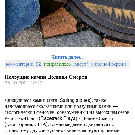
Читать далее...
комментарии: 82
понравилось!
вверх^
к полной версии
Ползущие камни Долины Смерти
26-10-2021 12:43
Движущиеся камни (англ. Sailing stones), также
называющиеся скользящими или ползущими камни —
геологический феномен, обнаруженный на высохшем озере
Рейстрэк-Плайя (Racetrack Playa) в Долине Смерти
(Калифорния, США). Камни медленно двигаются по
глинистому дну озера, о чём свидетельствуют длинные