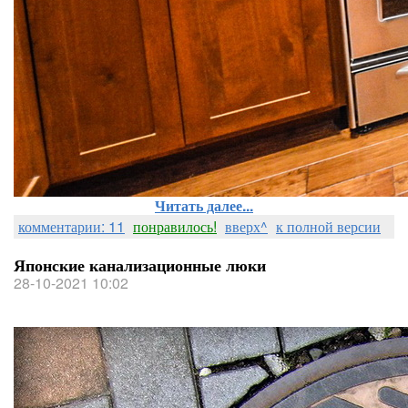
Читать далее...
комментарии: 11
понравилось!
вверх^
к полной версии
Японские канализационные люки
28-10-2021 10:02