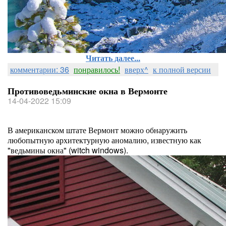
Читать далее...
комментарии: 36
понравилось!
вверх^
к полной версии
Противоведьминские окна в Вермонте
14-04-2022 15:09
В американском штате Вермонт можно обнаружить
любопытную архитектурную аномалию, известную как
"ведьмины окна" (witch windows).