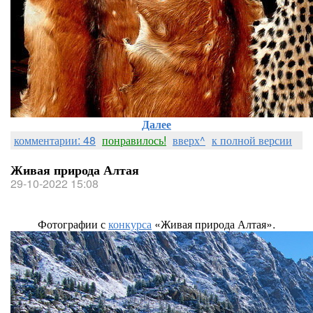
Далее
комментарии: 48
понравилось!
вверх^
к полной версии
Живая природа Алтая
29-10-2022 15:08
Фотографии с
конкурса
«Живая природа Алтая».