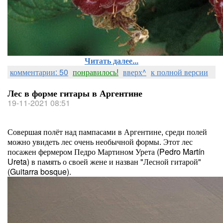
Читать далее...
комментарии: 50
понравилось!
вверх^
к полной версии
Лес в форме гитары в Аргентине
19-11-2021 08:51
Совершая полёт над пампасами в Аргентине, среди полей
можно увидеть лес очень необычной формы. Этот лес
посажен фермером Педро Мартином Урета (Pedro Martín
Ureta) в память о своей жене и назван "Лесной гитарой"
(Guitarra bosque).