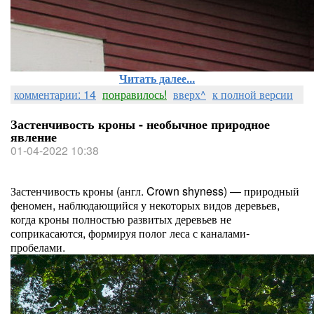
Читать далее...
комментарии: 14
понравилось!
вверх^
к полной версии
Застенчивость кроны - необычное природное
явление
01-04-2022 10:38
Застенчивость кроны (англ. Crown shyness) — природный
феномен, наблюдающийся у некоторых видов деревьев,
когда кроны полностью развитых деревьев не
соприкасаются, формируя полог леса с каналами-
пробелами.