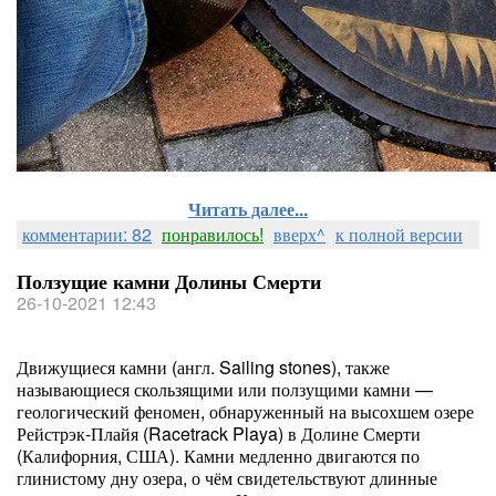
Читать далее...
комментарии: 82
понравилось!
вверх^
к полной версии
Ползущие камни Долины Смерти
26-10-2021 12:43
Движущиеся камни (англ. Sailing stones), также
называющиеся скользящими или ползущими камни —
геологический феномен, обнаруженный на высохшем озере
Рейстрэк-Плайя (Racetrack Playa) в Долине Смерти
(Калифорния, США). Камни медленно двигаются по
глинистому дну озера, о чём свидетельствуют длинные