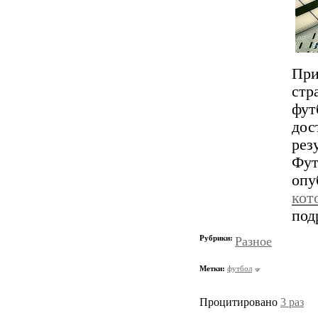
При
стр
фу
дос
рез
Фут
оп
ко
под
Рубрики:
Разное
Метки:
футбол
Процитировано
3 раз