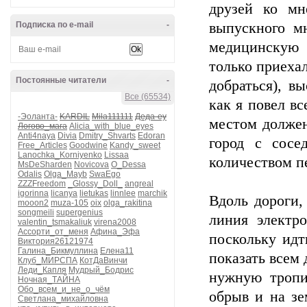
друзей ко мн
Подписка по e-mail
-
выпускного мн
медицинскую 
только приехал
Постоянные читатели
-
добраться), в
Все (65534)
как я повел вс
-Эоланта-
KARDIL
Mila111111
Деда-еу
местом должен
Логово_мага
Alicia_with_blue_eyes
Anti4naya
Divia
Dmitry_Shvarts
Edoran
город с сосе
Free_Articles
Goodwine
Kandy_sweet
Lanochka_Korniyenko
Lissaa
количеством п
MsDeSharden
Novicova
O_Dessa
Odalis
Olga_Mayb
SwaEgo
ZZZFreedom
_Glossy_Doll_
angreal
igorinna
licanya
lietukas
linnlee
marchik
Вдоль дороги,
mooon2
muza-105
oix
olga_rakitina
songmeili
supergenius
линия электро
valentin_tsmakaliuk
virena2008
Ассорти_от_меня
Афина_Эфа
поскольку идт
Виктория26121974
Галина_Бикмуллина
Елена11
показать всем 
Клуб_МИРСПА
КотДаВинчи
Леди_Капля
Мудрый_Бодрис
нужную тропи
Ночная_ТАЙНА
Обо_всем_и_не_о_чём
обрыв и на зе
Светлана_михайловна