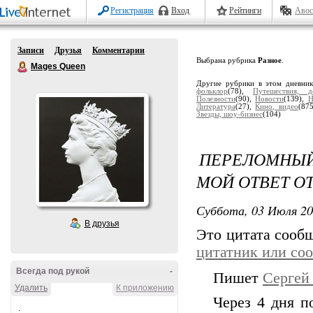
Регистрация
Вход
Рейтинги
Авос
Записи
Друзья
Комментарии
Выбрана рубрика
Разное
.
Mages Queen
Другие рубрики в этом дневни
фольклор
(78),
Путешествия, д
Полезности
(90),
Новости
(139),
Н
Литература
(27),
Кино, видео
(87
Звезды, шоу-бизнес
(104)
ПЕРЕЛОМНЫЙ
МОЙ ОТВЕТ 
Суббота, 03 Июля 20
В друзья
Это цитата соо
цитатник или со
Всегда под рукой
-
Пишет
Сергей
Удалить
К приложению
Через 4 дня п
.