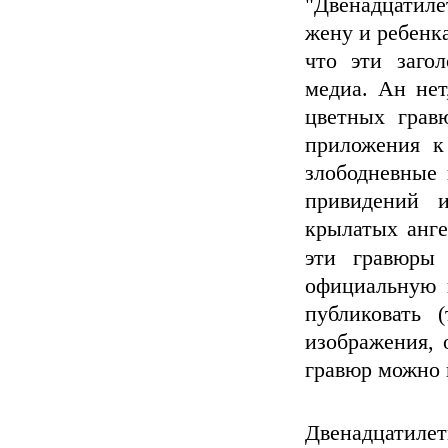
"Двенадцатиле
жену и ребенка
что эти заго
медиа. Ан нет,
цветных грав
приложения к
злободневные 
привидений 
крылатых анге
эти гравюры
официальную 
публиковать 
изображения, 
гравюр можно
Двенадцатиле