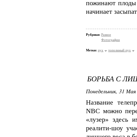
пожинают плоды 
начинает засыпат
Рубрики:
Разное
Фотографии
Метки:
пух
тополиный пух
БОРЬБА С ЛИ
Понедельник, 31 Мая 
Название телепр
NBC можно пере
«лузер» здесь и
реалити-шоу уч
лишнего веса в б