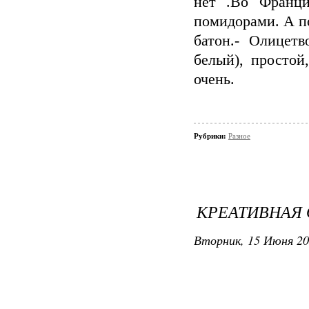
нет .Во Франц
помидорами. А по
батон.- Олицетв
белый), простой
очень.
Рубрики:
Разное
КРЕАТИВНАЯ 
Вторник, 15 Июня 20