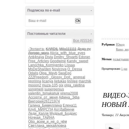
Подписка по e-mail
-
Постоянные читатели
-
Все (65534)
Рубрики:
Юмор
-Эоланта-
KARDIL
Mila111111
Деда-еу
Кино, ви
Логово_мага
Alicia_with_blue_eyes
Anti4naya
Divia
Dmitry_Shvarts
Edoran
Метки:
розыгрыши
Free_Articles
Goodwine
Kandy_sweet
Lanochka_Korniyenko
Lissaa
MsDeSharden
Novicova
O_Dessa
Процитировано
1 раз
Odalis
Olga_Mayb
SwaEgo
ZZZFreedom
_Glossy_Doll_
angreal
igorinna
licanya
lietukas
linnlee
marchik
mooon2
muza-105
oix
olga_rakitina
songmeili
supergenius
ВИДЕО
valentin_tsmakaliuk
virena2008
Ассорти_от_меня
Афина_Эфа
Виктория26121974
НОВЫЙ 
Галина_Бикмуллина
Елена11
Клуб_МИРСПА
КотДаВинчи
Леди_Капля
Мудрый_Бодрис
Четверг, 11 Август
Ночная_ТАЙНА
Обо_всем_и_не_о_чём
Светлана_михайловна