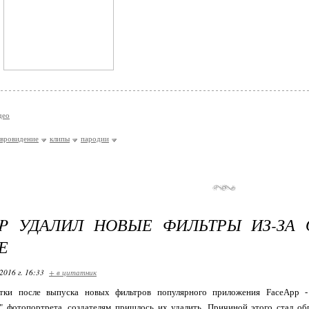
део
евровидение
клипы
пародии
PP УДАЛИЛ НОВЫЕ ФИЛЬТРЫ ИЗ-ЗА
Е
2016 г. 16:33
+ в цитатник
тки после выпуска новых фильтров популярного приложения FaceApp - E
" фотопортрета, создателям пришлось их удалить. Причиной этого стал о