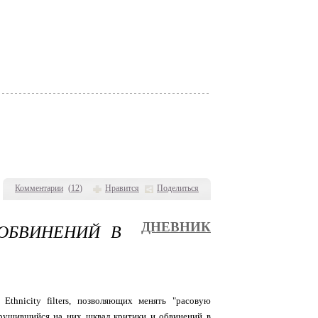
Комментарии
(
12
)
Нравится
Поделиться
 ОБВИНЕНИЙ В
ДНЕВНИК
thnicity filters, позволяющих менять "расовую
брушившийся на них шквал критики и обвинений в