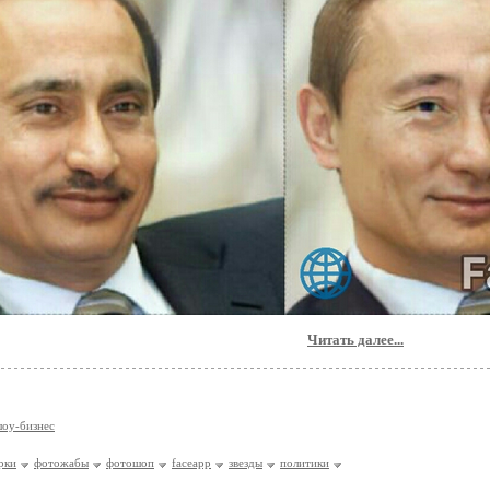
Читать далее...
шоу-бизнес
рки
фотожабы
фотошоп
faceapp
звезды
политики