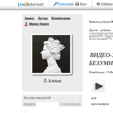
Регистрация
Вход
Рейтинги
Записи
Друзья
Комментарии
Выбрана рубрика
Mages Queen
Другие рубрики
достопримечательн
мейкап
(25),
Мистик
Игры, флэшки
(17),
ВИДЕО
БЕЗУМН
Понедельник, 19 Ию
В друзья
Всегда под рукой
-
424
просмотров
Удалить
К приложению
.