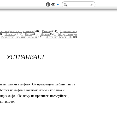
ия, мифология, фольклор
(78),
Разное
(634),
Путешествия,
0),
Новости
(139),
Наука
(83),
Музыка
(52),
Мода, гламур,
,
Искусство, креатив, дизайн
(323),
Интернет, блоги, IT
(40),
 УСТРАИВАЕТ
ать пранки в лифтах. Он превращает кабину лифта
ыбегает из лифта в костюме ламы и кролика и
их лифт. «Те, кому не нравится, пользуйтесь,
нии видео.