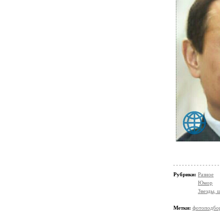
Рубрики:
Разное
Юмор
Звезды, 
Метки:
фотоподбо