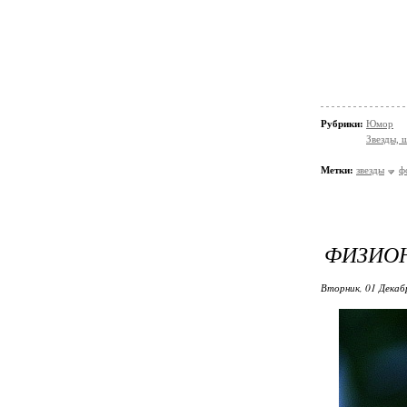
Рубрики:
Юмор
Звезды, 
Метки:
звезды
ф
ФИЗИО
Вторник, 01 Декаб