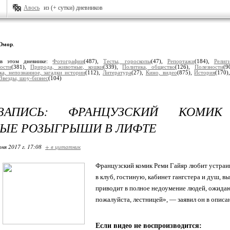
Авось
из (+ сутки) дневников
Юмор
.
 в этом дневнике:
Фотографии
(487),
Тесты, гороскопы
(47),
Репортажи
(184),
Религ
ости
(381),
Природа, животные, кошки
(339),
Политика, общество
(126),
Полезности
(9
а, непознанное, загадки истории
(112),
Литература
(27),
Кино, видео
(875),
История
(170)
Звезды, шоу-бизнес
(104)
-ЗАПИСЬ: ФРАНЦУЗСКИЙ КОМИК
ЫЕ РОЗЫГРЫШИ В ЛИФТЕ
ня 2017 г. 17:08
+ в цитатник
Французский комик Реми Гайяр любит устраив
в клуб, гостиную, кабинет гангстера и душ, в
приводит в полное недоумение людей, ожидающ
пожалуйста, лестницей», — заявил он в описа
Если видео не воспроизводится: