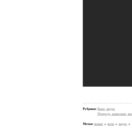
Рубрики:
Кино, видео
Природа, животные, ко
Метки:
кошки
коты
видео