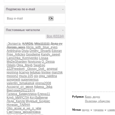
Подписка по e-mail
-
Постоянные читатели
-
Все (65534)
-Эоланта-
KARDIL
Mila111111
Деда-еу
Логово_мага
Alicia_with_blue_eyes
Anti4naya
Divia
Dmitry_Shvarts
Edoran
Free_Articles
Goodwine
Kandy_sweet
Lanochka_Korniyenko
Lissaa
MsDeSharden
Novicova
O_Dessa
Odalis
Olga_Mayb
SwaEgo
ZZZFreedom
_Glossy_Doll_
angreal
igorinna
licanya
lietukas
linnlee
marchik
mooon2
muza-105
oix
olga_rakitina
songmeili
supergenius
valentin_tsmakaliuk
virena2008
Ассорти_от_меня
Афина_Эфа
Виктория26121974
Галина_Бикмуллина
Елена11
Рубрики:
Кино, видео
Клуб_МИРСПА
КотДаВинчи
Леди_Капля
Мудрый_Бодрис
Политика, общество
Ночная_ТАЙНА
Обо_всем_и_не_о_чём
Метки:
видео
украина
славя
Светлана_михайловна