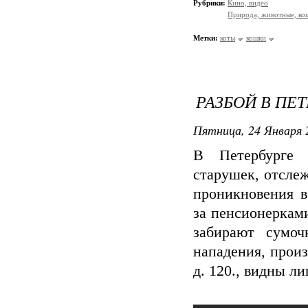
Рубрики:
Кино, видео
Природа, животные, ко
Метки:
коты
кошки
РАЗБОЙ В ПЕ
Пятница, 24 Января 
В Петербурге 
старушек, отслеж
проникновения в
за пенсионеркам
забирают сумоч
нападения, произ
д. 120., видны ли