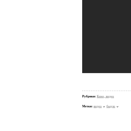
Рубрики:
Кино, видео
Метки:
видео
быдло