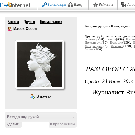
Регистрация
Вход
Рейтинги
Авос
Записи
Друзья
Комментарии
Выбрана рубрика
Кино, видео
.
Mages Queen
Другие рубрики в этом дневни
фольклор
(78),
Разное
(634),
Путеш
Полезности
(90),
Новости
(139),
Н
Литература
(27),
История
(170),
бизнес
(104)
РАЗГОВОР С 
Среда, 23 Июля 2014 
Журналист Rus
В друзья
Всегда под рукой
-
Удалить
К приложению
.