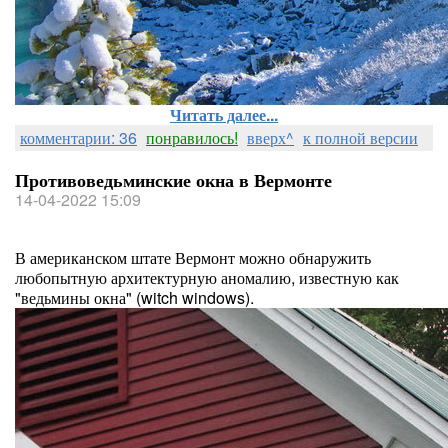
Читать далее...
комментарии: 36
понравилось!
вверх^
к полной версии
Противоведьминские окна в Вермонте
14-04-2022 15:09
В американском штате Вермонт можно обнаружить
любопытную архитектурную аномалию, известную как
"ведьмины окна" (witch windows).