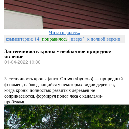
Читать далее...
комментарии: 14
понравилось!
вверх^
к полной версии
Застенчивость кроны - необычное природное
явление
01-04-2022 10:38
Застенчивость кроны (англ. Crown shyness) — природный
феномен, наблюдающийся у некоторых видов деревьев,
когда кроны полностью развитых деревьев не
соприкасаются, формируя полог леса с каналами-
пробелами.