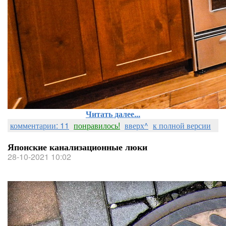
Читать далее...
комментарии: 11
понравилось!
вверх^
к полной версии
Японские канализационные люки
28-10-2021 10:02