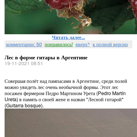
Читать далее...
комментарии: 50
понравилось!
вверх^
к полной версии
Лес в форме гитары в Аргентине
19-11-2021 08:51
Совершая полёт над пампасами в Аргентине, среди полей
можно увидеть лес очень необычной формы. Этот лес
посажен фермером Педро Мартином Урета (Pedro Martín
Ureta) в память о своей жене и назван "Лесной гитарой"
(Guitarra bosque).