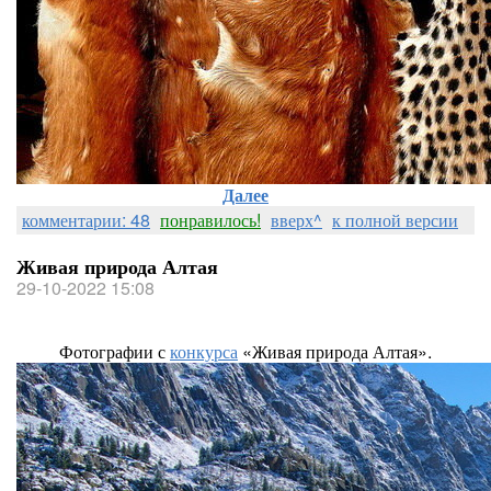
Далее
комментарии: 48
понравилось!
вверх^
к полной версии
Живая природа Алтая
29-10-2022 15:08
Фотографии с
конкурса
«Живая природа Алтая».