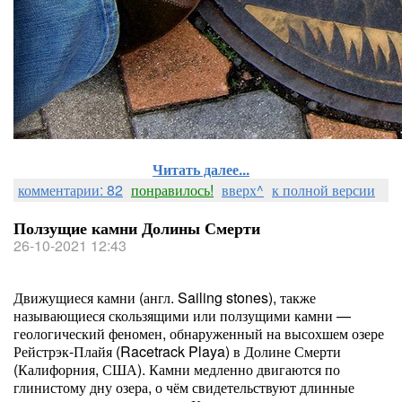
Читать далее...
комментарии: 82
понравилось!
вверх^
к полной версии
Ползущие камни Долины Смерти
26-10-2021 12:43
Движущиеся камни (англ. Sailing stones), также
называющиеся скользящими или ползущими камни —
геологический феномен, обнаруженный на высохшем озере
Рейстрэк-Плайя (Racetrack Playa) в Долине Смерти
(Калифорния, США). Камни медленно двигаются по
глинистому дну озера, о чём свидетельствуют длинные