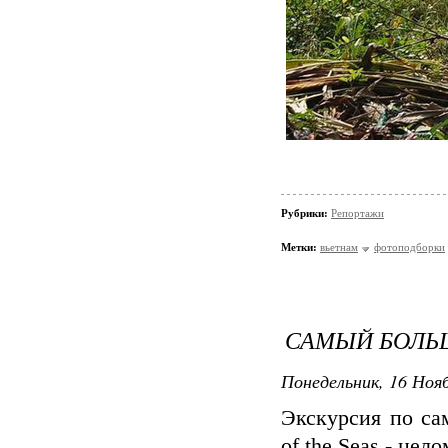
Рубрики:
Репортажи
Метки:
вьетнам
фотоподборки
САМЫЙ БОЛЬ
Понедельник, 16 Нояб
Экскурсия по са
of the Seas - цел