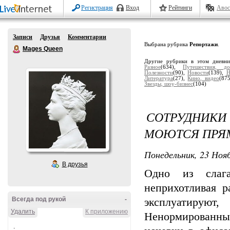
Регистрация
Вход
Рейтинги
Авос
Записи
Друзья
Комментарии
Выбрана рубрика
Репортажи
.
Mages Queen
Другие рубрики в этом дневн
Разное
(634),
Путешествия, до
Полезности
(90),
Новости
(139),
Н
Литература
(27),
Кино, видео
(87
Звезды, шоу-бизнес
(104)
СОТРУДНИКИ
МОЮТСЯ ПРЯ
Понедельник, 23 Нояб
В друзья
Одно из слага
неприхотливая р
Всегда под рукой
-
эксплуатируют
Удалить
К приложению
Ненормированны
.