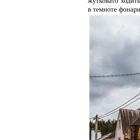
жутковато ходит
в темноте фонар