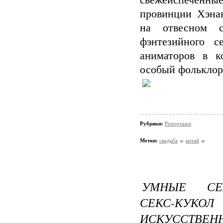
свежеиспеченны
провинции Хэнан
на отвесном с
фэнтезийного с
аниматоров в к
особый фольклор
Рубрики:
Репортажи
Метки:
свадьба
китай
УМНЫЕ СЕК
СЕКС-КУКО
ИСКУССТВЕНН