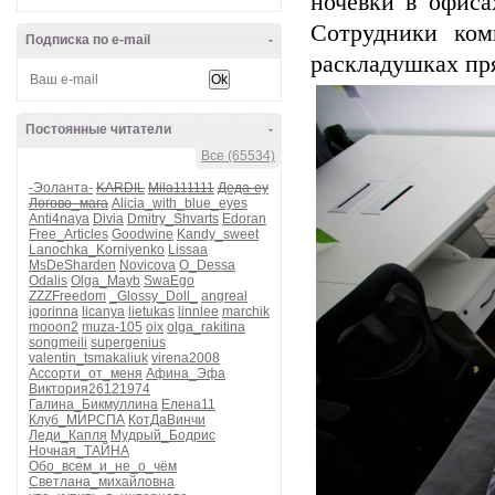
ночевки в офиса
Сотрудники ком
Подписка по e-mail
-
раскладушках пр
Постоянные читатели
-
Все (65534)
-Эоланта-
KARDIL
Mila111111
Деда-еу
Логово_мага
Alicia_with_blue_eyes
Anti4naya
Divia
Dmitry_Shvarts
Edoran
Free_Articles
Goodwine
Kandy_sweet
Lanochka_Korniyenko
Lissaa
MsDeSharden
Novicova
O_Dessa
Odalis
Olga_Mayb
SwaEgo
ZZZFreedom
_Glossy_Doll_
angreal
igorinna
licanya
lietukas
linnlee
marchik
mooon2
muza-105
oix
olga_rakitina
songmeili
supergenius
valentin_tsmakaliuk
virena2008
Ассорти_от_меня
Афина_Эфа
Виктория26121974
Галина_Бикмуллина
Елена11
Клуб_МИРСПА
КотДаВинчи
Леди_Капля
Мудрый_Бодрис
Ночная_ТАЙНА
Обо_всем_и_не_о_чём
Светлана_михайловна