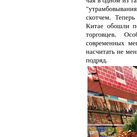
чая в одном из т
"утрамбовывани
скотчем. Теперь
Китае обошли п
торговцев. Ос
современных мег
насчитать не ме
подряд.