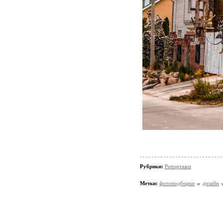
Рубрики:
Репортажи
Метки:
фотоподборки
дизайн