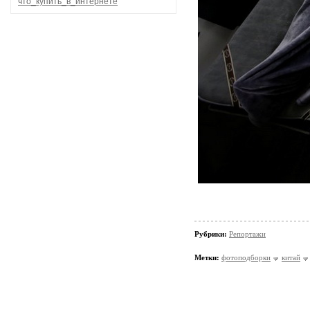
что_купить_в_интернете
Рубрики:
Репортажи
Метки:
фотоподборки
китай